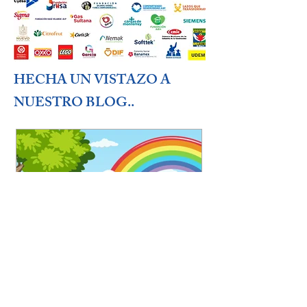
HECHA UN VISTAZO A
NUESTRO BLOG..
26 jun
1 min de lectura
26 jun