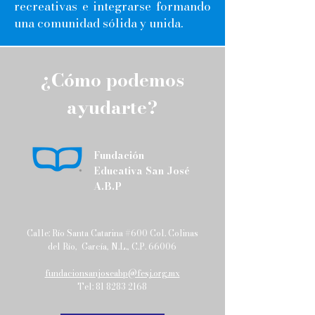
recreativas e integrarse formando
una comunidad sólida y unida.
¿Cómo podemos
ayudarte?
Fundación
Educativa San José
A.B.P
Calle: Río Santa Catarina #600 Col. Colinas
del Río, García, N.L., C.P. 66006
fundacionsanjoseabp@fesj.org.mx
Tel:
81 8283 2168