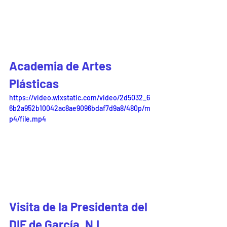
Academia de Artes 
Plásticas
https://video.wixstatic.com/video/2d5032_6
6b2a952b10042ac8ae9096bdaf7d9a8/480p/m
p4/file.mp4
Visita de la Presidenta del 
DIF de García, N.L. 