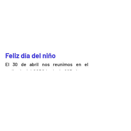
Feliz día del niño
El 30 de abril nos reunimos en el 
auditorio del CCDSJ más de 225 niños y 
niñas quienes compartieron la tarde 
jugando, recibiendo regalos y 
disfrutando de sus dulces, bebidas, 
gelatinas, palomitas, piñatas. Gracias a 
quienes hicieron posible que nuestras 
niñas y niños pasaran un rato muy 
agradable (Grupo 4 s, Tigres Femenil, 
instructores, 
Gabymach
, Crazy Art, y a 