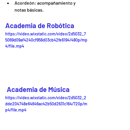
Acordeón: acompañamiento y 
notas básicas. 
Academia de Robótica
https://video.wixstatic.com/video/2d5032_7
5069d09af4240cf956d03cb42fe6194/480p/mp
4/file.mp4
 Academia de Música 
https://video.wixstatic.com/video/2d5032_2
dde204748e64646ac42b50d2631c164/720p/m
p4/file.mp4