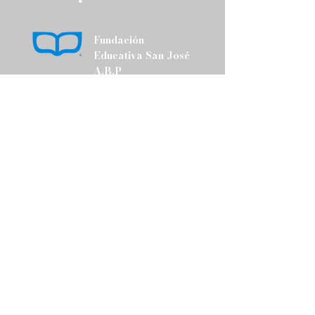
Fundación
Educativa San José
A.B.P
Calle: Río Santa Catarina #600 Col. Colinas
del Río, García, N.L., C.P. 66006
fundacionsanjoseabp@fesj.org.mx
Tel:
81 8283 2168
Política de Privacidad
Envíanos un mensaje
y pronto nos pondremos en
contacto contigo.