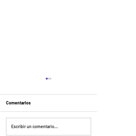
Comentarios
ACTIVIDADES FEBRERO-
Los invitamos
Escribir un comentario...
JUNIO 2026
cordialmente a 