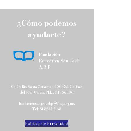
próximo taller d
Positiva, un esp
diseñado para c
¿Cómo podemos
herramientas pr
que fortalezcan 
ayudarte?
familiar.
Fundación
Educativa San José
A.B.P
Calle: Río Santa Catarina #600 Col. Colinas
del Río, García, N.L., C.P. 66006
fundacionsanjoseabp@fesj.org.mx
Tel:
81 8283 2168
Política de Privacidad