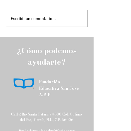
ACTIVIDADES FEBRERO-
Los invitamos
Escribir un comentario...
JUNIO 2026
cordialmente a 
próximo taller d
Positiva, un esp
diseñado para c
¿Cómo podemos
herramientas pr
que fortalezcan 
ayudarte?
familiar.
Fundación
Educativa San José
A.B.P
Calle: Río Santa Catarina #600 Col. Colinas
del Río, García, N.L., C.P. 66006
fundacionsanjoseabp@fesj.org.mx