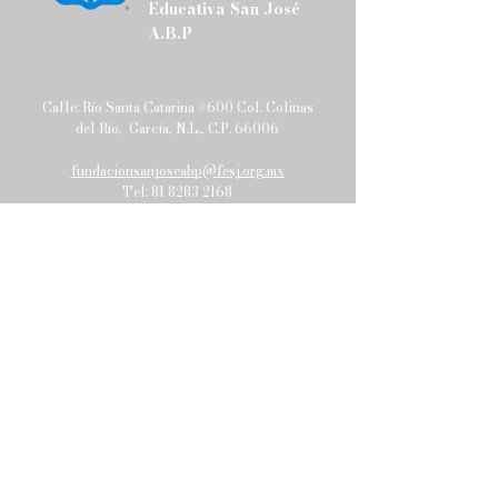
Educativa San José
A.B.P
Calle: Río Santa Catarina #600 Col. Colinas
del Río, García, N.L., C.P. 66006
fundacionsanjoseabp@fesj.org.mx
Tel:
81 8283 2168
Política de Privacidad
Envíanos un mensaje
y pronto nos pondremos en
contacto contigo.
Email