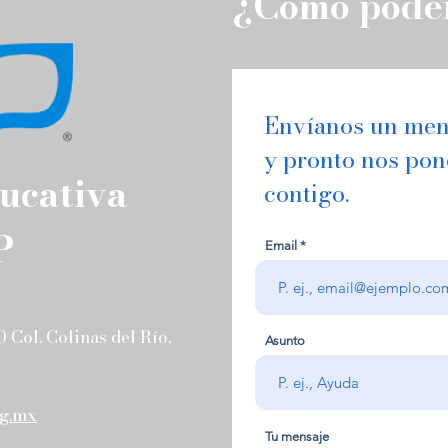
¿Cómo pode
Envíanos un men
y pronto nos po
ucativa
contigo.
ACTIVIDADES FEBRERO-
ACTI
P
JUNIO 2026
FEB
Email
 Col. Colinas del Río,
Asunto
rg.mx
Tu mensaje