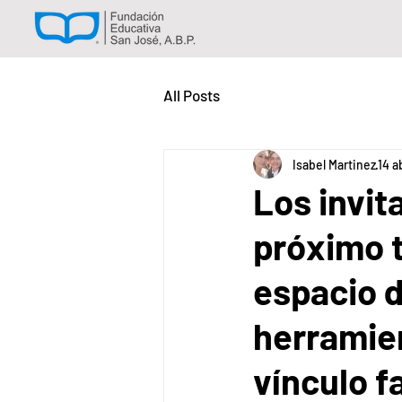
All Posts
Isabel Martinez
14 a
Los invit
próximo t
espacio 
herramien
vínculo fa