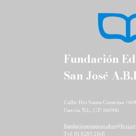
Fundación Ed
CAMPO DE VERANO 2026
San José A.B.
Calle: Río Santa Catarina #600
García, N.L., C.P. 66006
fundacionsanjoseabp@fesj.o
Tel: 81 8283 2168