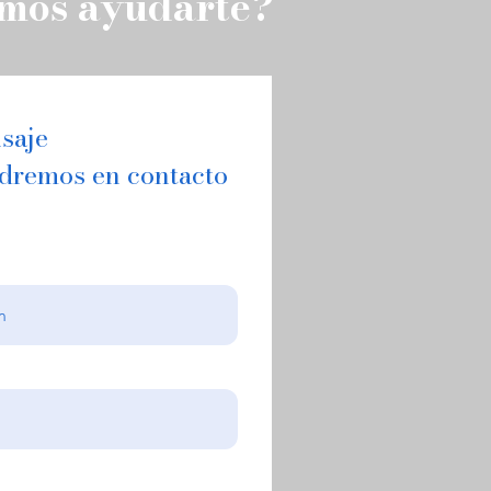
mos ayudarte?
saje
ndremos en contacto
VIDADES DEL MES DE
RERO