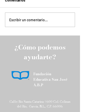
Comentarios
ACTIVIDADES FEBRERO-
Los invitamos
Escribir un comentario...
JUNIO 2026
cordialmente a 
próximo taller d
Positiva, un esp
diseñado para c
¿Cómo podemos
herramientas pr
que fortalezcan 
ayudarte?
familiar.
Fundación
Educativa San José
A.B.P
Calle: Río Santa Catarina #600 Col. Colinas
del Río, García, N.L., C.P. 66006