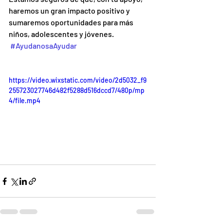
haremos un gran impacto positivo y 
sumaremos oportunidades para más 
niños, adolescentes y jóvenes. 
#AyudanosaAyudar
https://video.wixstatic.com/video/2d5032_f9
255723027746d482f5288d516dccd7/480p/mp
4/file.mp4