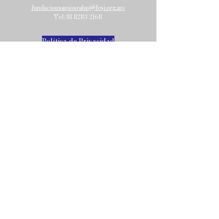
fundacionsanjoseabp@fesj.org.mx
Tel:
81 8283 2168
Política de Privacidad
Envíanos un mensaje
y pronto nos pondremos en
contacto contigo.
Email
Asunto
Tu mensaje