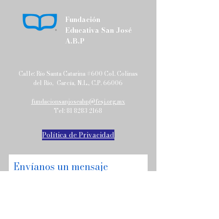
Fundación
Educativa San José
A.B.P
Calle: Río Santa Catarina #600 Col. Colinas
del Río, García, N.L., C.P. 66006
fundacionsanjoseabp@fesj.org.mx
Tel:
81 8283 2168
Política de Privacidad
Envíanos un mensaje
y pronto nos pondremos en
contacto contigo.
Email