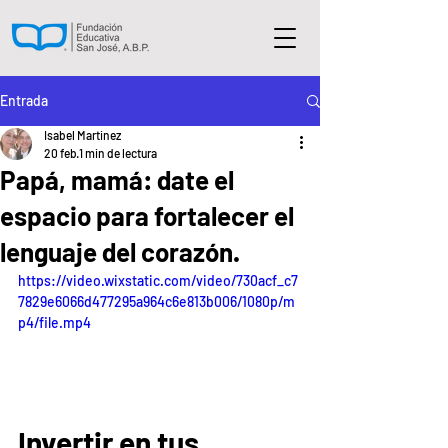
Entrada
Isabel Martinez
20 feb
1 min de lectura
Papá, mamá: date el
espacio para fortalecer el
lenguaje del corazón.
https://video.wixstatic.com/video/730acf_c7
7829e6066d477295a964c6e813b006/1080p/m
p4/file.mp4
Invertir en tus 