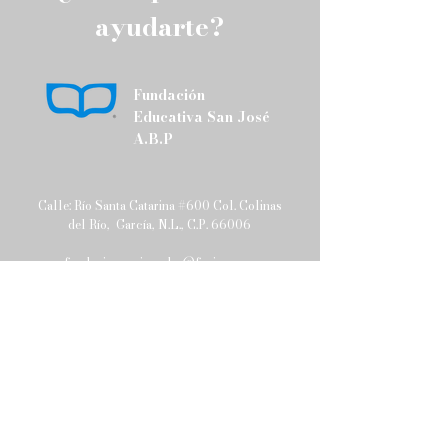
que fortalezcan 
ayudarte?
familiar.
Fundación
Educativa San José
A.B.P
Calle: Río Santa Catarina #600 Col. Colinas
del Río, García, N.L., C.P. 66006
fundacionsanjoseabp@fesj.org.mx
Tel:
81 8283 2168
Política de Privacidad
Envíanos un mensaje
y pronto nos pondremos en